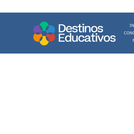
0 en linea 17 Hoy 39 Ayer 106 Semana 130 Mes 2765 Año 2765 Total
Registro: 74 (16.07.2026)
I
CON