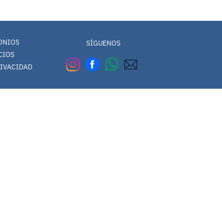
Estudia y trabaja
España
Programas de corta du
Noruega
ONIOS
SÍGUENOS
CIOS
Suecia
RIVACIDAD
Japón