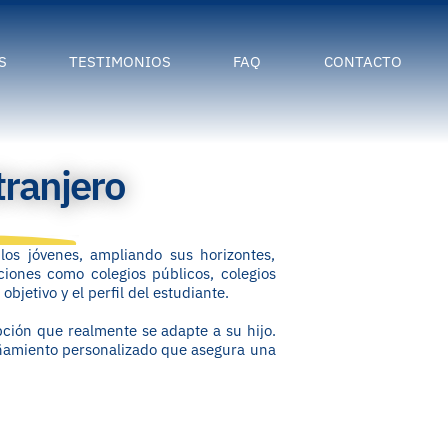
S
TESTIMONIOS
FAQ
CONTACTO
Canada
Cursos de verano
Nueva Zelanda
Secundaria y prepara
tranjero
Estados Unidos
Escuelas públicas o pr
con estancia en fami
Francia
Boarding school (inter
Suiza
los jóvenes, ampliando sus horizontes,
ciones como colegios públicos, colegios
Idiomas
bjetivo y el perfil del estudiante.
Alemania
Educación superior e
ción que realmente se adapte a su hijo.
Australia
extranjero
añamiento personalizado que asegura una
Dinamarca
Colleges
Reino Unido
Universidades
Irlanda