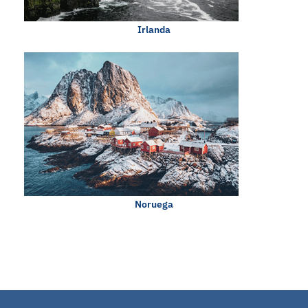
Irlanda
Noruega
0 en linea 36 Hoy 134 Ayer 204 Semana 242 Mes 7553 Año 7553 Total
Registro: 263 (13.07.2026)