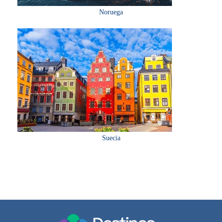
Noruega
Suecia
0 en linea 44 Hoy 61 Ayer 321 Semana 359 Mes 7670 Año 7670 Total
Registro: 263 (13.07.2026)