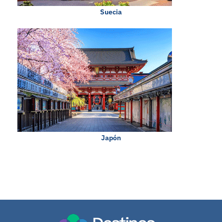
Suecia
Japón
0 en linea 60 Hoy 48 Ayer 276 Semana 314 Mes 7625 Año 7625 Total
Registro: 263 (13.07.2026)